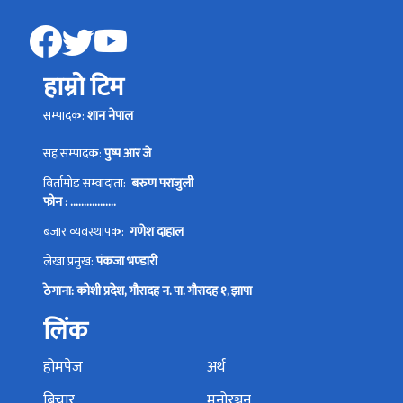
हाम्रो टिम
सम्पादक:
शान नेपाल
सह सम्पादक:
पुष्प आर जे
विर्तामोड सम्वादाता:
बरुण पराजुली
फोन : .................
बजार व्यवस्थापक:
गणेश दाहाल
लेखा प्रमुख:
पंकजा भण्डारी
ठेगाना: कोशी प्रदेश, गौरादह न. पा. गौरादह १, झापा
लिंक
होमपेज
अर्थ
बिचार
मनोरञ्जन