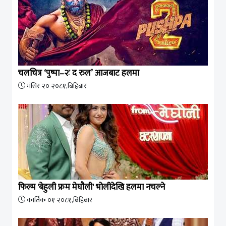
चलचित्र ‘पुष्पा–२ः द रुल’ आजबाट हलमा
मंसिर २० २०८१,बिहिबार
फिल्म 'बेहुली फ्रम मेघौली' भोलीदेखि हलमा नचल्ने
कार्तिक ०१ २०८१,बिहिबार