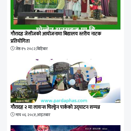
गौरादह जेसीजको आयोजनामा बिद्यालय स्तरीय नाटक
प्रतियोगिता
जेष्ठ १५ २०८२,बिहिबार
गौरादह २ मा लायन्स चिल्ड्रेन पार्कको उद्घाटन सम्पन्न
माघ ०६ २०८१,आइतबार