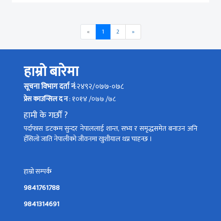
Previous
Next
«
1
2
»
हाम्रो बारेमा
सूचना विभाग दर्ता नं
:२४९२/०७७-०७८
प्रेस काउन्सिल द न
: १०१४ /०७७ /७८
हामी के गर्छौं ?
पर्दाफास डटकम सुन्दर नेपाललाई शान्त, सभ्य र समृद्धसमेत बनाउन अनि
हँसिलो जाति नेपालीको जीवनमा खुशीयाल थप्न चाहन्छ ।
हाम्रो सम्पर्क
9841761788
9841314691