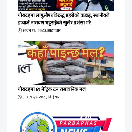
गौरादहमा लागुऔषधविरुद्ध प्रहरीको कडाइ, स्थानीयले
इन्चार्ज नारायण भट्टराईको खुलेर प्रशंसा गरे
श्रावन १७ २०८३,आइतबार
गौरादहमा ६९ मेट्रिक टन रासायनिक मल
आषाढ २५ २०८३,बिहिबार