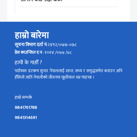
हाम्रो बारेमा
सूचना विभाग दर्ता नं
:२४९२/०७७-०७८
प्रेस काउन्सिल द न
: १०१४ /०७७ /७८
हामी के गर्छौं ?
पर्दाफास डटकम सुन्दर नेपाललाई शान्त, सभ्य र समृद्धसमेत बनाउन अनि
हँसिलो जाति नेपालीको जीवनमा खुशीयाल थप्न चाहन्छ ।
हाम्रो सम्पर्क
9841761788
9841314691