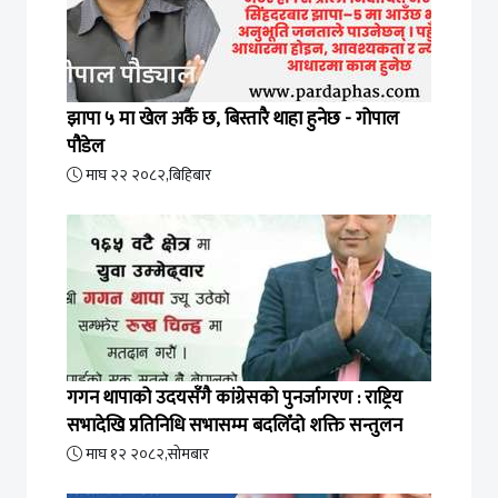
झापा ५ मा खेल अर्कै छ, बिस्तारै थाहा हुनेछ - गोपाल
पौडेल
माघ २२ २०८२,बिहिबार
गगन थापाको उदयसँगै कांग्रेसको पुनर्जागरण : राष्ट्रिय
सभादेखि प्रतिनिधि सभासम्म बदलिँदो शक्ति सन्तुलन
माघ १२ २०८२,सोमबार