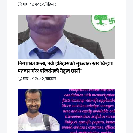
माघ ०८ २०८२,बिहिबार
निराशाको अन्त्य, नयाँ इतिहासको सुरुवात: रुख चिन्हमा
मतदान गरेर परिवर्तनको नेतृत्व छानौँ”
माघ ०८ २०८२,बिहिबार