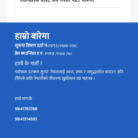
राजनीतिक यात्रा, ‘जय नेपाल पार्टी’ घोषणा
हाम्रो बारेमा
सूचना विभाग दर्ता नं
:२४९२/०७७-०७८
प्रेस काउन्सिल द न
: १०१४ /०७७ /७८
हामी के गर्छौं ?
पर्दाफास डटकम सुन्दर नेपाललाई शान्त, सभ्य र समृद्धसमेत बनाउन अनि
हँसिलो जाति नेपालीको जीवनमा खुशीयाल थप्न चाहन्छ ।
हाम्रो सम्पर्क
9841761788
9841314691