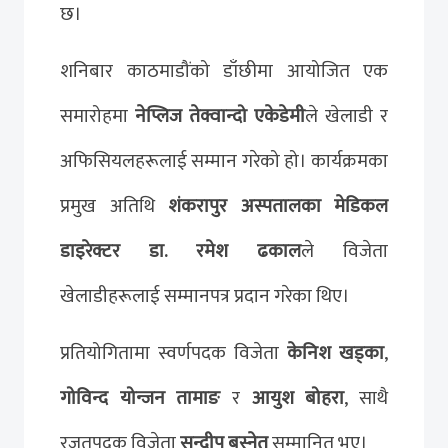
छ।
शनिबार काठमाडौंको डाँछीमा आयोजित एक
समारोहमा
नेप्लिज तेक्वान्दो एकेडेमी
ले खेलाडी र
अफिसियलहरूलाई सम्मान गरेको हो। कार्यक्रमका
प्रमुख अतिथि
शंकरापुर अस्पतालका मेडिकल
डाइरेक्टर डा. रमेश ढकाल
ले विजेता
खेलाडीहरूलाई सम्मानपत्र प्रदान गरेका थिए।
प्रतियोगितामा स्वर्णपदक विजेता
केनिश खड्का
,
गोविन्द योन्जन तामाङ
र
आयुश बोहरा
, साथै
रजतपदक विजेता
सन्दीप बस्नेत
सम्मानित भए।