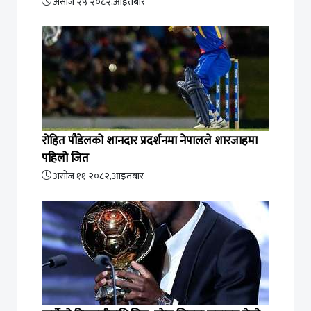
असोज २५ २०८२,आइतबार
रोहित पौडेलको शानदार प्रदर्शनमा नेपालले शारजाहमा
पहिलो जित
असोज ११ २०८२,आइतबार