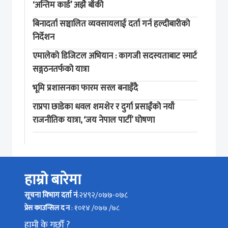
‘अन्तिम कार्ड’ अझै बाँकी
बिनादर्ता सञ्चालित व्यवसायलाई दर्ता गर्न हल्दीबारीको
निर्देशन
एमालेको डिजिटल अभियान : कागजी सदस्यताबाट स्मार्ट
सङ्गठनतर्फको यात्रा
भूमि प्रशासनका फारम सरल बनाइँदै
राप्रपा छाडेका धवल शमशेर र दुर्गा प्रसाईंको नयाँ
राजनीतिक यात्रा, ‘जय नेपाल पार्टी’ घोषणा
हाम्रो बारेमा
सूचना विभाग दर्ता नं
:२४९२/०७७-०७८
प्रेस काउन्सिल द न
: १०१४ /०७७ /७८
हामी के गर्छौं ?