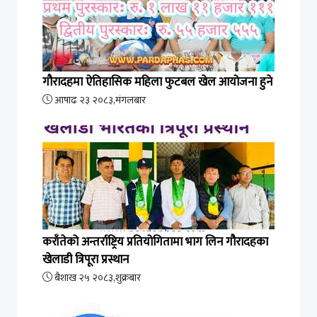
गौरादहमा ऐतिहासिक महिला फुटबल खेल आयोजना हुने
आषाढ २३ २०८३,मंगलबार
कराँतेको अन्तर्राष्ट्रिय प्रतियोगितामा भाग लिन गौरादहका
खेलाडी त्रिपूरा प्रस्थान
बैशाख २५ २०८३,शुक्रबार