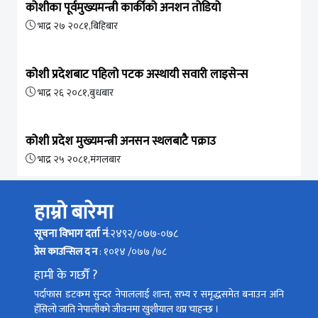
कोशीका पूर्वमुख्यमन्त्री कार्कीको अनशन तोडियो
भाद्र २७ २०८१,बिहिबार
कोशी प्रदेशबाट पहिलो पटक अस्थायी सवारी लाइसेन्स
भाद्र २६ २०८१,बुधबार
कोशी प्रदेश मुख्यमन्त्री अनसन स्थलबाटै पक्राउ
भाद्र २५ २०८१,मंगलबार
हाम्रो बारेमा
सूचना विभाग दर्ता नं
:२४९२/०७७-०७८
प्रेस काउन्सिल द न
: १०१४ /०७७ /७८
हामी के गर्छौं ?
पर्दाफास डटकम सुन्दर नेपाललाई शान्त, सभ्य र समृद्धसमेत बनाउन अनि
हँसिलो जाति नेपालीको जीवनमा खुशीयाल थप्न चाहन्छ ।