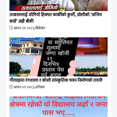
तत्काललाई जोगियो हिक्मत कार्कीको कुर्सी, ओलीको ‘अन्तिम
कार्ड’ अझै बाँकी
श्रावन २१ २०८३,बिहिबार
गौरादहमा रंगशाला र कोशी सांस्कृतिक भवन निर्माणको तयारी
श्रावन ०९ २०८३,शनिबार