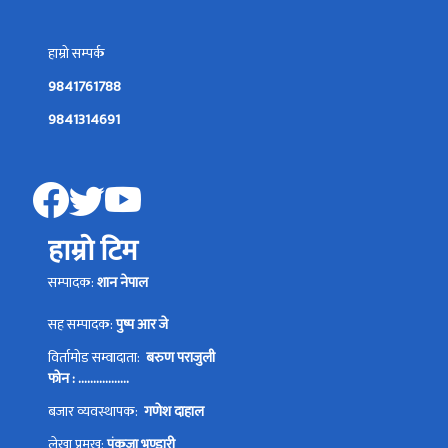
हाम्रो सम्पर्क
9841761788
9841314691
हाम्रो टिम
सम्पादक:
शान नेपाल
सह सम्पादक:
पुष्प आर जे
विर्तामोड सम्वादाता:
बरुण पराजुली
फोन : .................
बजार व्यवस्थापक:
गणेश दाहाल
लेखा प्रमुख:
पंकजा भण्डारी