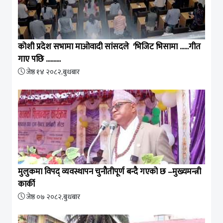
कोशी प्रदेश सभामा माओवादी सांसदले 'भिजिट भिसामा ......गीत
गाए पछि ..........
जेष्ठ १४ २०८२,बुधबार
मुलुकमा विपद् व्यवस्थापन चुनौतीपूर्ण बन्दै गएको छ –मुख्यमन्त्री
कार्की
जेष्ठ ०७ २०८२,बुधबार