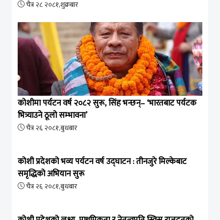
चैत्र २८ २०८१,शुक्रबार
कोशीमा पर्यटन वर्ष २०८२ सुरू, सिंह भन्छन्– ‘भारतबाट पर्यटक
भित्र्याउने ठूलो सम्भावना’
चैत्र २६ २०८१,बुधबार
कोशी प्रदेशको भव्य पर्यटन वर्ष उद्घाटन : तीनजुरे मिल्केबाट
समृद्धिको अभियान सुरू
चैत्र २६ २०८१,बुधबार
कोशी प्रदेशको लक्ष्य, प्राथमिकता र नेतृत्वप्रति स्विस राजदूतको