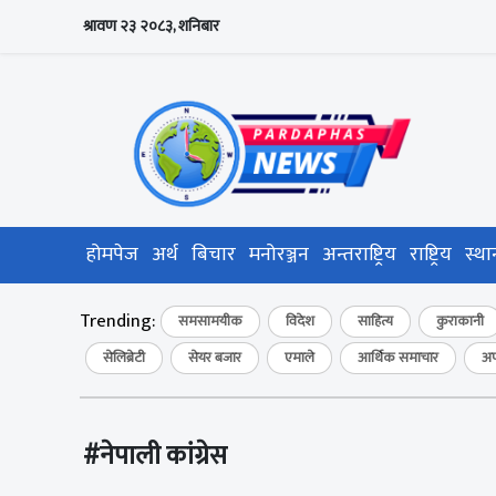
श्रावण २३ २०८३, शनिबार
होमपेज
अर्थ
बिचार
मनोरञ्जन
अन्तराष्ट्रिय
राष्ट्रिय
स्था
Trending:
समसामयीक
विदेश
साहित्य
कुराकानी
सेलिब्रेटी
सेयर बजार
एमाले
आर्थिक समाचार
अप
#नेपाली कांग्रेस