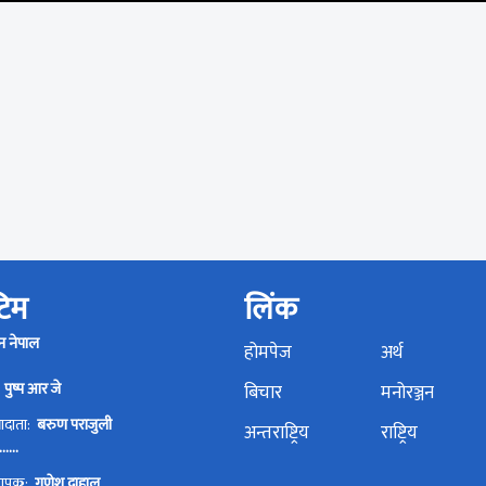
 टिम
लिंक
न नेपाल
होमपेज
अर्थ
:
पुष्प आर जे
बिचार
मनोरञ्जन
्वादाता:
बरुण पराजुली
अन्तराष्ट्रिय
राष्ट्रिय
.....
्थापक:
गणेश दाहाल