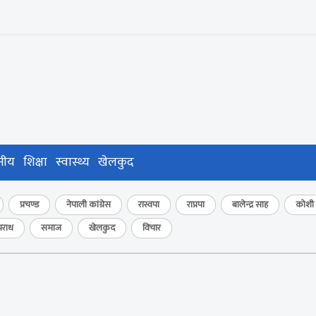
नीय
शिक्षा
स्वास्थ्य
खेलकुद
प्रचण्ड
नेपाली कांग्रेस
रास्वपा
राप्रपा
बालेन्द्र साह
कोशी प
राध
समाज
खेलकुद
विचार