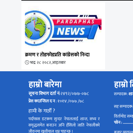
क्रमण र तोडफोडप्रति कांग्रेसको निन्दा
भाद्र २८ २०८२,आइतबार
हाम्रो बारेमा
हाम्रो
सूचना विभाग दर्ता नं
:२४९२/०७७-०७८
सम्पादक:
शा
प्रेस काउन्सिल द न
: १०१४ /०७७ /७८
सह सम्पादक
हामी के गर्छौं ?
विर्तामोड सम
पर्दाफास डटकम सुन्दर नेपाललाई शान्त, सभ्य र
फोन : ............
समृद्धसमेत बनाउन अनि हँसिलो जाति नेपालीको
जीवनमा खुशीयाल थप्न चाहन्छ ।
बजार व्यवस