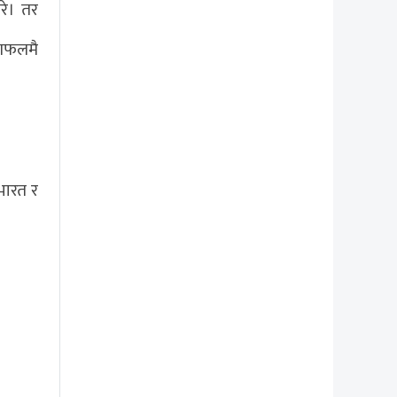
रे। तर
ोगफलमै
भारत र