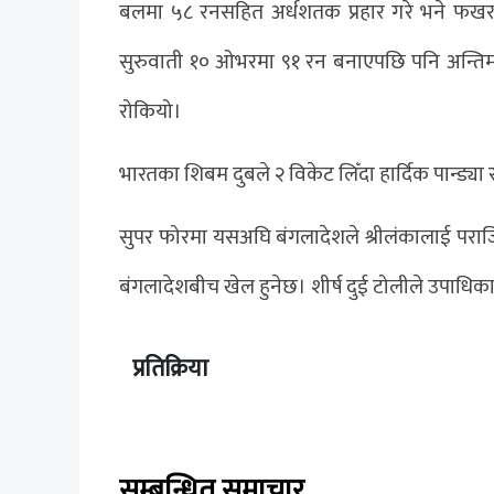
बलमा ५८ रनसहित अर्धशतक प्रहार गरे भने फख
सुरुवाती १० ओभरमा ९१ रन बनाएपछि पनि अन्ति
रोकियो।
भारतका शिबम दुबले २ विकेट लिँदा हार्दिक पान्ड्य
सुपर फोरमा यसअघि बंगलादेशले श्रीलंकालाई पराजि
बंगलादेशबीच खेल हुनेछ। शीर्ष दुई टोलीले उपाधिका ला
प्रतिक्रिया
सम्बन्धित समाचार