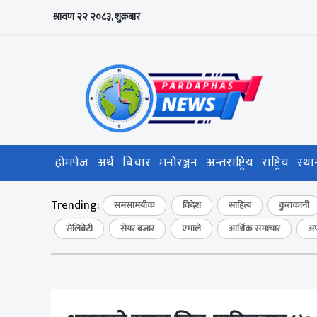
श्रावण २२ २०८३, शुक्रबार
होमपेज
अर्थ
बिचार
मनोरञ्जन
अन्तराष्ट्रिय
राष्ट्रिय
स्था
Trending:
समसामयीक
विदेश
साहित्य
कुराकानी
सेलिब्रेटी
सेयर बजार
एमाले
आर्थिक समाचार
अप