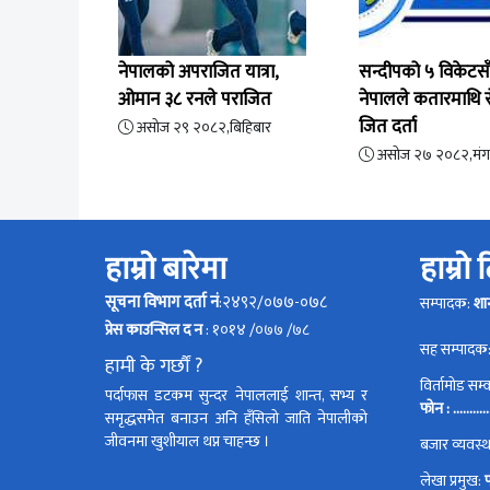
नेपालको अपराजित यात्रा,
सन्दीपको ५ विकेटसँ
ओमान ३८ रनले पराजित
नेपालले कतारमाथि र
जित दर्ता
असोज २९ २०८२,बिहिबार
असोज २७ २०८२,मं
हाम्रो बारेमा
हाम्रो
सूचना विभाग दर्ता नं
:२४९२/०७७-०७८
सम्पादक:
शा
प्रेस काउन्सिल द न
: १०१४ /०७७ /७८
सह सम्पादक
हामी के गर्छौं ?
विर्तामोड सम
पर्दाफास डटकम सुन्दर नेपाललाई शान्त, सभ्य र
फोन : ............
समृद्धसमेत बनाउन अनि हँसिलो जाति नेपालीको
जीवनमा खुशीयाल थप्न चाहन्छ ।
बजार व्यवस
लेखा प्रमुख: