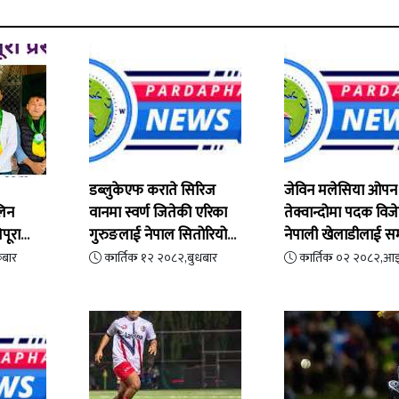
डब्लुकेएफ कराते सिरिज
जेविन मलेसिया ओपन
लिन
वानमा स्वर्ण जितेकी एरिका
तेक्वान्दोमा पदक विज
पूरा
गुरुङलाई नेपाल सितोरियो
नेपाली खेलाडीलाई सम
कराते संघद्वारा सम्मान
रबार
कार्तिक १२ २०८२,बुधबार
कार्तिक ०२ २०८२,आ