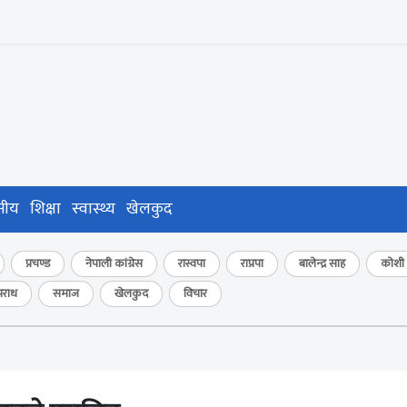
नीय
शिक्षा
स्वास्थ्य
खेलकुद
प्रचण्ड
नेपाली कांग्रेस
रास्वपा
राप्रपा
बालेन्द्र साह
कोशी प
राध
समाज
खेलकुद
विचार