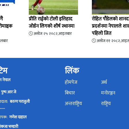
गै
प्रीति राईको टोली इत्तिहाद
रोहित पौडेलको शानद
ोमाञ्चक
जोर्डन लिगको शीर्ष स्थानमा
प्रदर्शनमा नेपालले श
पहिलो जित
असोज २५ २०८२,आइतबार
गलबार
असोज ११ २०८२,आइत
 टिम
लिंक
न नेपाल
होमपेज
अर्थ
:
पुष्प आर जे
बिचार
मनोरञ्जन
्वादाता:
बरुण पराजुली
अन्तराष्ट्रिय
राष्ट्रिय
.....
्थापक:
गणेश दाहाल
पंकजा भण्डारी