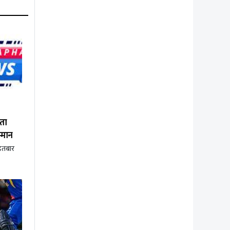
ेता
्मान
इतबार