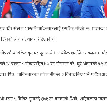
म्पन्न सुपर फोर खेलमा भारतले पाकिस्तानलाई पराजित गरेको छ। भारत
े जितको आधार तयार गरिदिएको हो।
ओभरमै ४ विकेट गुमाएर पूरा गर्‍यो। अभिषेक शर्माले ३९ बलमा ६ चौ
लले २८ बलमा ८ चौकासहित ४७ रन योगदान गरे। दुबै ओपनरले ९.५
ाएका थिए। पाकिस्तानका हरिस रौफले २ विकेट लिए भने फहिम 
० ओभरमा ५ विकेट गुमाउँदै १७१ रन बनाएको थियो। शहिबजादा फरा